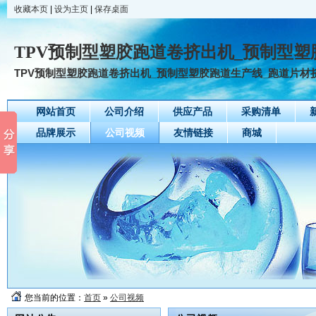
收藏本页
|
设为主页
|
保存桌面
TPV预制型塑胶跑道卷挤出机_预制型
TPV预制型塑胶跑道卷挤出机_预制型塑胶跑道生产线_跑道片材挤
网站首页
公司介绍
供应产品
采购清单
品牌展示
公司视频
友情链接
商城
TPV预制型塑胶跑道卷挤出机_预制
型塑胶跑道生产线_跑道片材挤出
您当前的位置：
首页
»
公司视频
机_塑胶跑道挤出设备_双螺杆塑胶