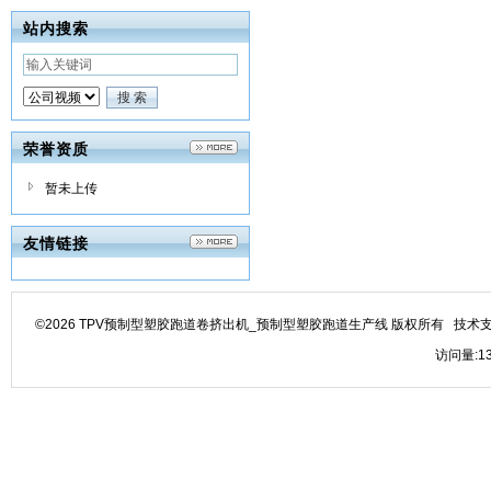
站内搜索
荣誉资质
暂未上传
友情链接
©2026 TPV预制型塑胶跑道卷挤出机_预制型塑胶跑道生产线 版权所有 技术
访问量:1